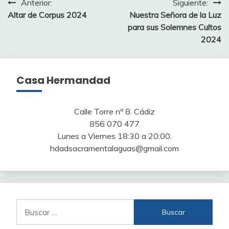
Navegación
Anterior:
Siguiente:
Altar de Corpus 2024
Nuestra Señora de la Luz
de
para sus Solemnes Cultos
entradas
2024
Casa Hermandad
Calle Torre nº 8. Cádiz
856 070 477
Lunes a Viernes 18:30 a 20:00.
hdadsacramentalaguas@gmail.com
Buscar: