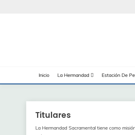
Saltar
al
contenido
Inicio
La Hermandad
Estación De Pe
Titulares
La Hermandad Sacramental tiene como misión pr