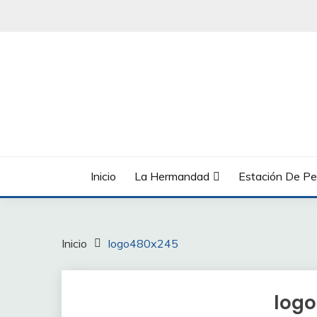
Saltar
al
contenido
Inicio
La Hermandad
Estación De Pe
Inicio
logo480x245
log