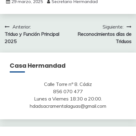
29 marzo, 2025
Secretario Hermandad
Navegación
Anterior:
Siguiente:
Triduo y Función Principal
Reconocimientos días de
de
2025
Triduos
entradas
Casa Hermandad
Calle Torre nº 8. Cádiz
856 070 477
Lunes a Viernes 18:30 a 20:00.
hdadsacramentalaguas@gmail.com