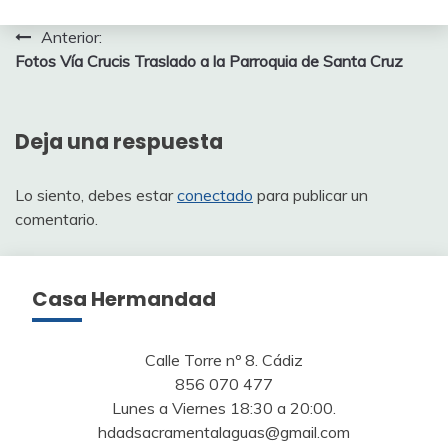
Navegación
Anterior:
Fotos Vía Crucis Traslado a la Parroquia de Santa Cruz
de
entradas
Deja una respuesta
Lo siento, debes estar
conectado
para publicar un
comentario.
Casa Hermandad
Calle Torre nº 8. Cádiz
856 070 477
Lunes a Viernes 18:30 a 20:00.
hdadsacramentalaguas@gmail.com