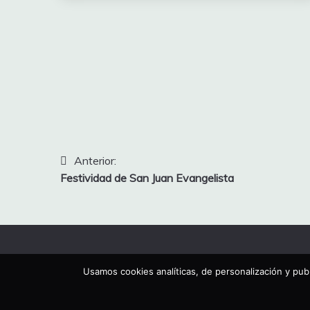
Navegación
Anterior:
Festividad de San Juan Evangelista
de
entradas
Usamos cookies analíticas, de personalización y publ