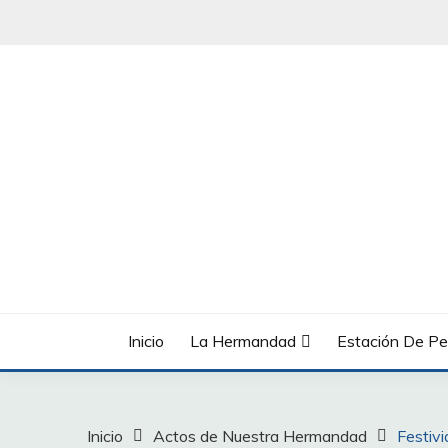
Saltar
al
contenido
Inicio
La Hermandad
Estación De Pe
Inicio
Actos de Nuestra Hermandad
Festiv