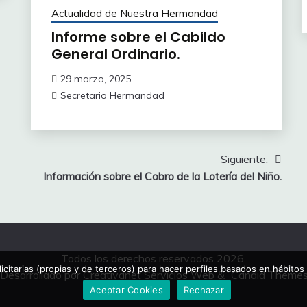
Actualidad de Nuestra Hermandad
Informe sobre el Cabildo
General Ordinario.
29 marzo, 2025
Secretario Hermandad
Siguiente:
Información sobre el Cobro de la Lotería del Niño.
Todos los derechos reservados 2026.
icitarias (propias y de terceros) para hacer perfiles basados en hábit
Desarrollado por Creativanet Servicios Web
&
Candid Theme
Aceptar Cookies
Rechazar