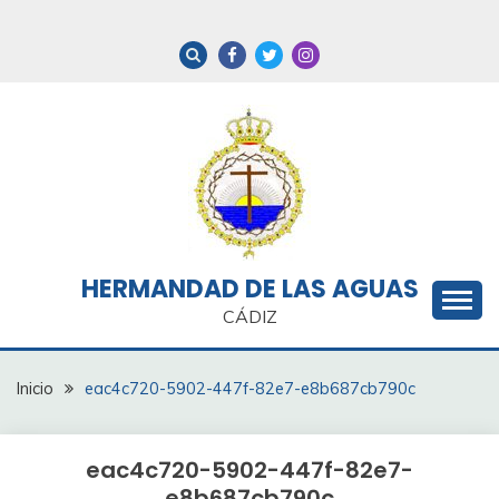
Saltar
al
contenido
HERMANDAD DE LAS AGUAS
CÁDIZ
Inicio
eac4c720-5902-447f-82e7-e8b687cb790c
eac4c720-5902-447f-82e7-
e8b687cb790c