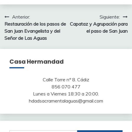
Navegación
Anterior:
Siguiente:
Restauración de los pasos de
Capataz y Agrupación para
de
San Juan Evangelista y del
el paso de San Juan
entradas
Señor de Las Aguas
Casa Hermandad
Calle Torre nº 8. Cádiz
856 070 477
Lunes a Viernes 18:30 a 20:00.
hdadsacramentalaguas@gmail.com