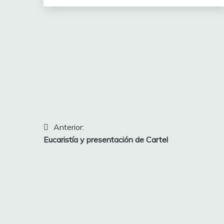
Navegación
Anterior:
Eucaristía y presentación de Cartel
de
entradas