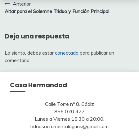
Navegación
Anterior:
Altar para el Solemne Triduo y Función Principal
de
entradas
Deja una respuesta
Lo siento, debes estar
conectado
para publicar un
comentario.
Casa Hermandad
Calle Torre nº 8. Cádiz
856 070 477
Lunes a Viernes 18:30 a 20:00.
hdadsacramentalaguas@gmail.com