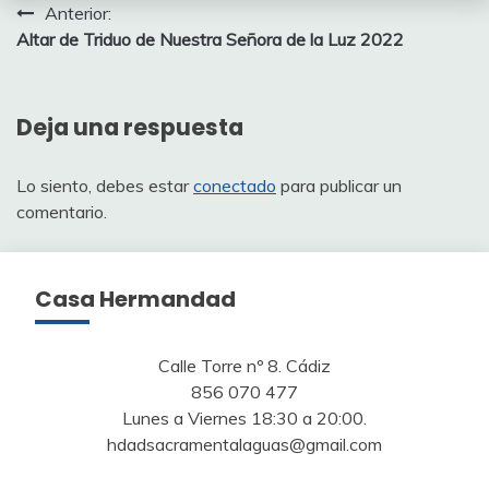
Navegación
Anterior:
Altar de Triduo de Nuestra Señora de la Luz 2022
de
entradas
Deja una respuesta
Lo siento, debes estar
conectado
para publicar un
comentario.
Casa Hermandad
Calle Torre nº 8. Cádiz
856 070 477
Lunes a Viernes 18:30 a 20:00.
hdadsacramentalaguas@gmail.com