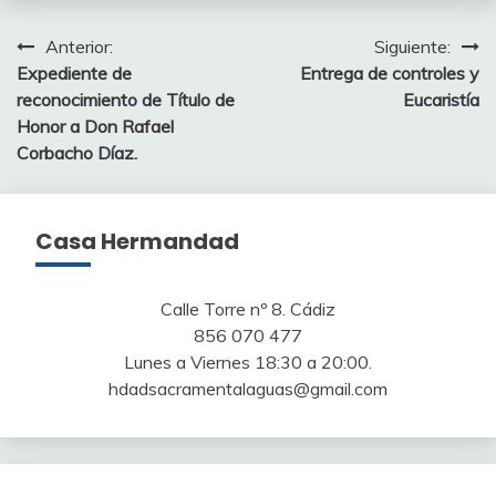
Navegación
Anterior:
Siguiente:
Expediente de
Entrega de controles y
de
reconocimiento de Título de
Eucaristía
entradas
Honor a Don Rafael
Corbacho Díaz.
Casa Hermandad
Calle Torre nº 8. Cádiz
856 070 477
Lunes a Viernes 18:30 a 20:00.
hdadsacramentalaguas@gmail.com