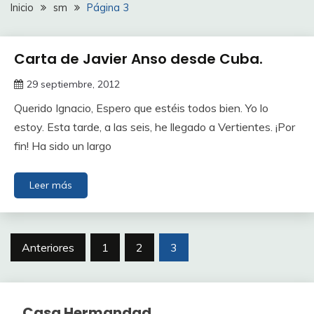
Inicio
sm
Página 3
Carta de Javier Anso desde Cuba.
29 septiembre, 2012
Querido Ignacio, Espero que estéis todos bien. Yo lo
estoy. Esta tarde, a las seis, he llegado a Vertientes. ¡Por
fin! Ha sido un largo
Leer más
Paginación
Anteriores
1
2
3
de
entradas
Casa Hermandad