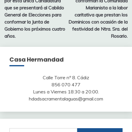
por esta única Candidatura
conforman la Comunidad
entradas
que se presentará al Cabildo
Marianista a la labor
General de Elecciones para
caritativa que prestan los
conformar la Junta de
Dominicos con ocasión de la
Gobierno los próximos cuatro
festividad de Ntra. Sra. del
años.
Rosario.
Casa Hermandad
Calle Torre nº 8. Cádiz
856 070 477
Lunes a Viernes 18:30 a 20:00.
hdadsacramentalaguas@gmail.com
Buscar: