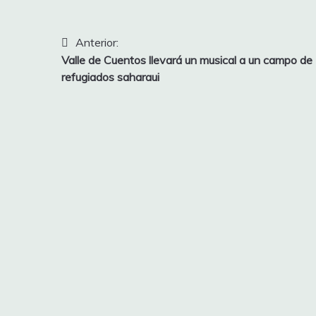
Navegación
Anterior:
Valle de Cuentos llevará un musical a un campo de
de
refugiados saharaui
entradas