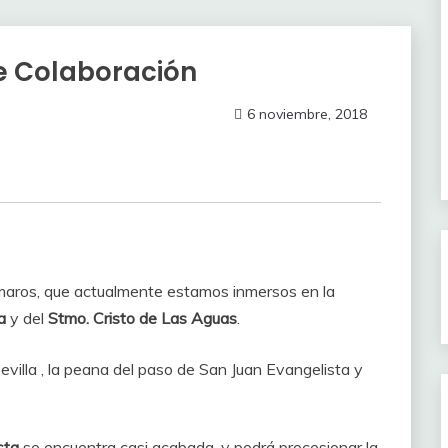
de Colaboración
6 noviembre, 2018
maros, que actualmente estamos inmersos en la
a
y del
Stmo. Cristo de Las Aguas
.
villa , la peana del paso de San Juan Evangelista y
sta
se encuentra casi acabada, y podrá procesionar la