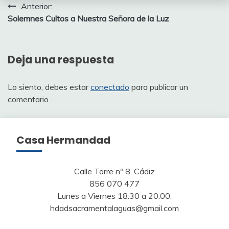
Navegación
Anterior:
Solemnes Cultos a Nuestra Señora de la Luz
de
entradas
Deja una respuesta
Lo siento, debes estar
conectado
para publicar un
comentario.
Casa Hermandad
Calle Torre nº 8. Cádiz
856 070 477
Lunes a Viernes 18:30 a 20:00.
hdadsacramentalaguas@gmail.com