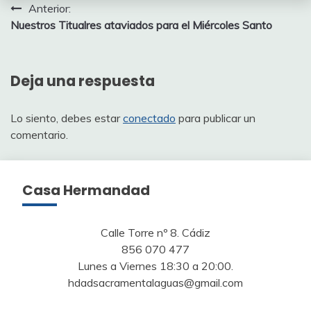
Navegación
Anterior:
Nuestros Titualres ataviados para el Miércoles Santo
de
entradas
Deja una respuesta
Lo siento, debes estar
conectado
para publicar un
comentario.
Casa Hermandad
Calle Torre nº 8. Cádiz
856 070 477
Lunes a Viernes 18:30 a 20:00.
hdadsacramentalaguas@gmail.com