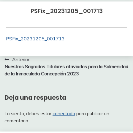
PSFix_20231205_001713
PSFix_20231205_001713
Navegación
Anterior:
Nuestros Sagrados Titulares ataviados para la Solmenidad
de
de la Inmaculada Concepción 2023
entradas
Deja una respuesta
Lo siento, debes estar
conectado
para publicar un
comentario.