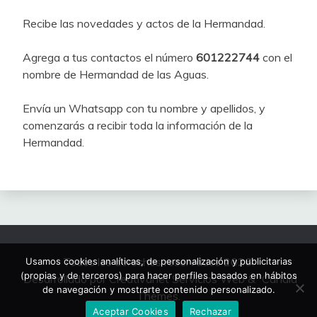
Recibe las novedades y actos de la Hermandad.
Agrega a tus contactos el número
601222744
con el
nombre de Hermandad de las Aguas.
Envía un Whatsapp con tu nombre y apellidos, y
comenzarás a recibir toda la información de la
Hermandad.
Todos los derechos reservados 2026.
Usamos cookies analíticas, de personalización y publicitarias
(propias y de terceros) para hacer perfiles basados en hábitos
Desarrollado por Creativanet Servicios Web
&
Candid
de navegación y mostrarte contenido personalizado.
Themes
.
Aceptar Cookies
Rechazar