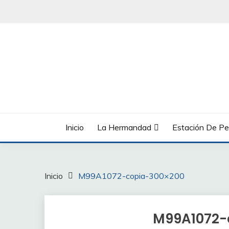
Saltar
al
contenido
Inicio
La Hermandad
Estación De Pe
Inicio
M99A1072-copia-300×200
M99A1072-