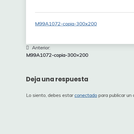
M99A1072-copia-300x200
Navegación
Anterior:
M99A1072-copia-300×200
de
entradas
Deja una respuesta
Lo siento, debes estar
conectado
para publicar un 