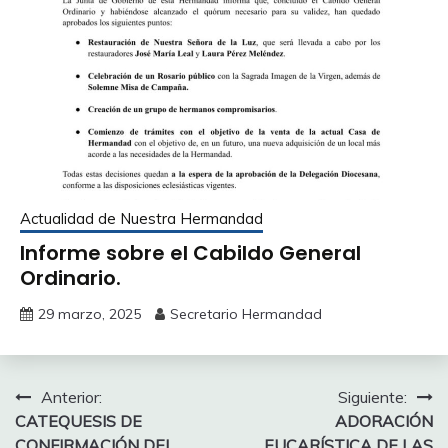
Actualidad de Nuestra Hermandad
Informe sobre el Cabildo General
Ordinario.
29 marzo, 2025
Secretario Hermandad
Navegación
Anterior:
Siguiente:
CATEQUESIS DE
ADORACIÓN
de
CONFIRMACIÓN DEL
EUCARÍSTICA DE LAS