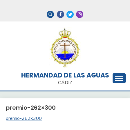
Saltar
al
contenido
HERMANDAD DE LAS AGUAS
CÁDIZ
premio-262×300
premio-262x300