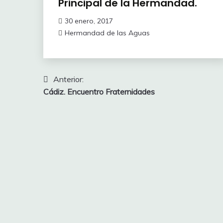
Principal de la Hermandad.
30 enero, 2017
Hermandad de las Aguas
Navegación
Anterior:
Cádiz. Encuentro Fraternidades
de
entradas