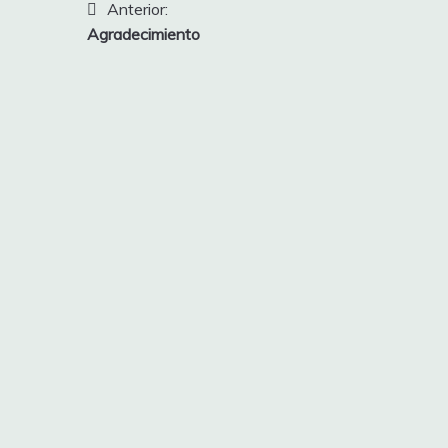
Navegación
Anterior:
Agradecimiento
de
entradas