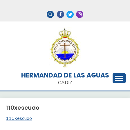
Saltar
al
contenido
HERMANDAD DE LAS AGUAS
CÁDIZ
110xescudo
110xescudo