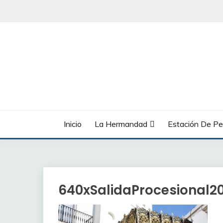
Saltar
al
contenido
Inicio
La Hermandad
Estación De Pe
640xSalidaProcesional2