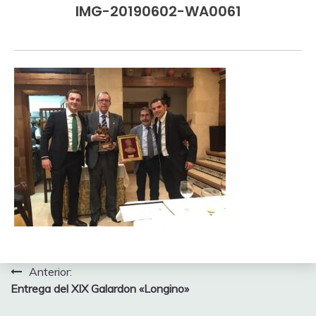
IMG-20190602-WA0061
Navegación
Anterior:
Entrega del XIX Galardon «Longino»
de