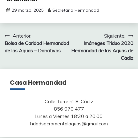
29 marzo, 2025
Secretario Hermandad
Navegación
Anterior:
Siguiente:
Bolsa de Caridad Hermandad
Imáneges Triduo 2020
de
de las Aguas – Donativos
Hermandad de las Aguas de
entradas
Cádiz
Casa Hermandad
Calle Torre nº 8. Cádiz
856 070 477
Lunes a Viernes 18:30 a 20:00.
hdadsacramentalaguas@gmail.com