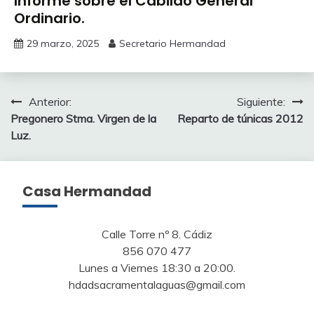
Informe sobre el Cabildo General
Ordinario.
29 marzo, 2025
Secretario Hermandad
Navegación
Anterior:
Siguiente:
Pregonero Stma. Virgen de la
Reparto de túnicas 2012
de
Luz.
entradas
Casa Hermandad
Calle Torre nº 8. Cádiz
856 070 477
Lunes a Viernes 18:30 a 20:00.
hdadsacramentalaguas@gmail.com