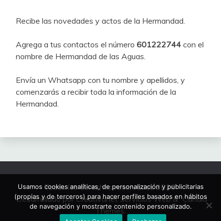
Recibe las novedades y actos de la Hermandad.
Agrega a tus contactos el número
601222744
con el
nombre de Hermandad de las Aguas.
Envía un Whatsapp con tu nombre y apellidos, y
comenzarás a recibir toda la información de la
Hermandad.
Todos los derechos reservados 2026.
Usamos cookies analíticas, de personalización y publicitarias
(propias y de terceros) para hacer perfiles basados en hábitos
Desarrollado por Creativanet Servicios Web
&
Candid
de navegación y mostrarte contenido personalizado.
Themes
.