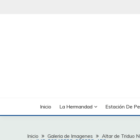
Saltar
al
contenido
Inicio
La Hermandad
Estación De Pe
Inicio
Galeria de Imagenes
Altar de Triduo 