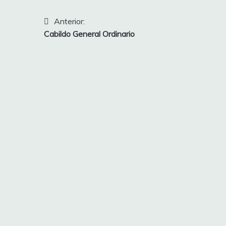
Navegación
Anterior:
Cabildo General Ordinario
de
entradas