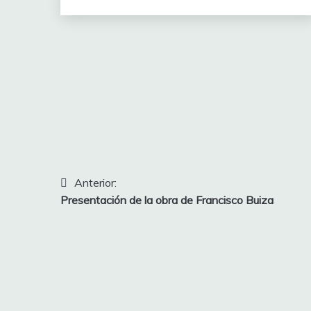
Navegación
Anterior:
Presentación de la obra de Francisco Buiza
de
entradas