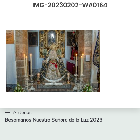
IMG-20230202-WA0164
Navegación
Anterior:
Besamanos Nuestra Señora de la Luz 2023
de
entradas