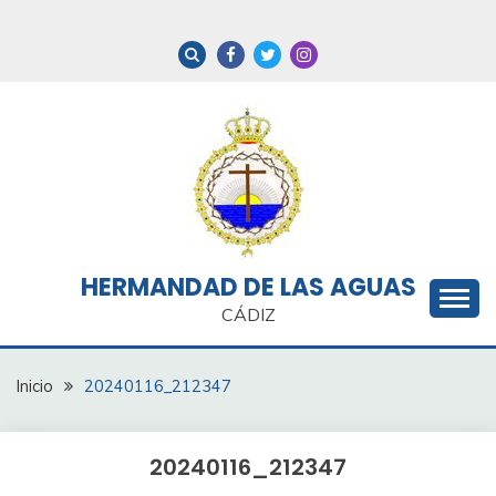
Saltar
al
contenido
HERMANDAD DE LAS AGUAS
CÁDIZ
Inicio
20240116_212347
20240116_212347